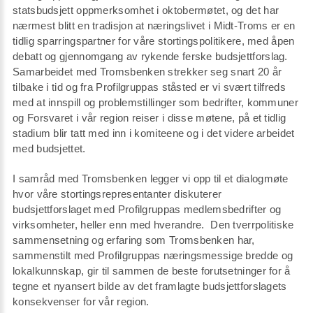
statsbudsjett oppmerksomhet i oktobermøtet, og det har
nærmest blitt en tradisjon at næringslivet i Midt-Troms er en
tidlig sparringspartner for våre stortingspolitikere, med åpen
debatt og gjennomgang av rykende ferske budsjettforslag.
Samarbeidet med Tromsbenken strekker seg snart 20 år
tilbake i tid og fra Profilgruppas ståsted er vi svært tilfreds
med at innspill og problemstillinger som bedrifter, kommuner
og Forsvaret i vår region reiser i disse møtene, på et tidlig
stadium blir tatt med inn i komiteene og i det videre arbeidet
med budsjettet.
I samråd med Tromsbenken legger vi opp til et dialogmøte
hvor våre stortingsrepresentanter diskuterer
budsjettforslaget med Profilgruppas medlemsbedrifter og
virksomheter, heller enn med hverandre. Den tverrpolitiske
sammensetning og erfaring som Tromsbenken har,
sammenstilt med Profilgruppas næringsmessige bredde og
lokalkunnskap, gir til sammen de beste forutsetninger for å
tegne et nyansert bilde av det framlagte budsjettforslagets
konsekvenser for vår region.