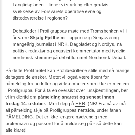
Langtidsplanen – finner vi styrking eller gradvis
svekkelse av Forsvarets operative evne og
tilstedeværelse i regionen?
Debattleder i Profilgruppas møte med Tromsbenken vil i
år være
Skjalg Fjellheim
– opprinnelig Senjaværing –
mangeårig journalist i NRK, Dagbladet og Nordlys, nå
politisk redaktør og engasjert kommentator med tydelig
nordnorsk stemme på debattforumet Nordnorsk Debatt.
På dette Profilmøtet kan Profilbedriftene stille med så mange
deltagere de ønsker. Møtet vil også være åpent for
påmelding fra bedrifter og virksomheter som ikke er medlem
i Profilgruppa. For å få en oversikt over lunsjbestillingen, ber
vi imidlertid om
påmelding snarest og senest innen
fredag 14. oktober.
Meld deg på
HER
. (NB! Fra nå av må
all påmelding skje på Profilgruppas nettside, under fanen
PÅMELDING. Det er ikke lengere nødvendig med
brukernavn og passord for å melde seg på - så dette kan
alle klare)!