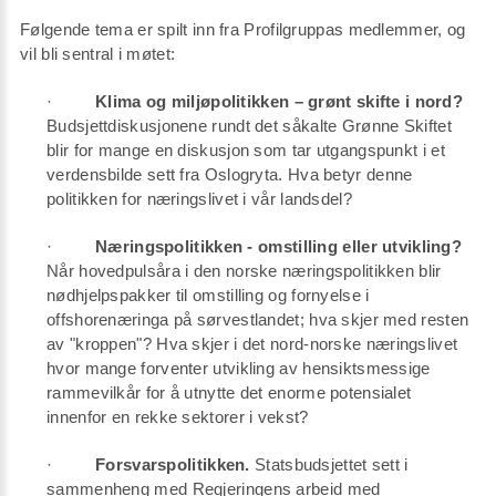
Følgende tema er spilt inn fra Profilgruppas medlemmer, og
vil bli sentral i møtet:
·
Klima og miljøpolitikken – grønt skifte i nord?
Budsjettdiskusjonene rundt det såkalte Grønne Skiftet
blir for mange en diskusjon som tar utgangspunkt i et
verdensbilde sett fra Oslogryta. Hva betyr denne
politikken for næringslivet i vår landsdel?
·
Næringspolitikken - omstilling eller utvikling?
Når hovedpulsåra i den norske næringspolitikken blir
nødhjelpspakker til omstilling og fornyelse i
offshorenæringa på sørvestlandet; hva skjer med resten
av "kroppen"? Hva skjer i det nord-norske næringslivet
hvor mange forventer utvikling av hensiktsmessige
rammevilkår for å utnytte det enorme potensialet
innenfor en rekke sektorer i vekst?
·
Forsvarspolitikken.
Statsbudsjettet sett i
sammenheng med Regjeringens arbeid med