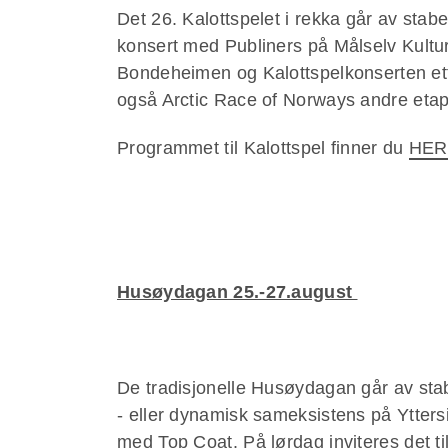
Det 26. Kalottspelet i rekka går av sta
konsert med Publiners på Målselv Kultu
Bondeheimen og Kalottspelkonserten etterfu
også Arctic Race of Norways andre etapp
Programmet til Kalottspel finner du
HER
Husøydagan 25.-27.august
De tradisjonelle Husøydagan går av stab
- eller dynamisk sameksistens på Ytters
med Top Coat. På lørdag inviteres det t