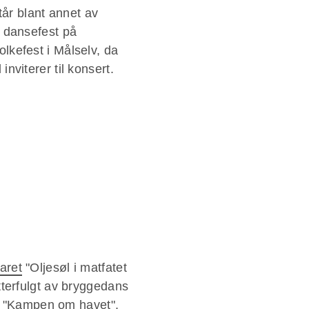
tår blant annet av
 dansefest på
olkefest i Målselv, da
nviterer til konsert.
aret
"Oljesøl i matfatet
terfulgt av bryggedans
en "Kampen om havet",