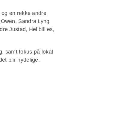
t og en rekke andre
el Owen, Sandra Lyng
e Justad, Hellbillies,
g, samt fokus på lokal
det blir nydelige,