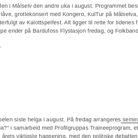
belen i Målselv den andre uka i august. Programmet bes
rlåve, grottekonsert med Kongero, KulTur på Målselva,
lgt av Kalottspelfest. Alt ligger til rette for tidenes f
e ender på Bardufoss Flystasjon fredag, og Folkband i
.
elen siste helga i august. På fredag arrangeres
semin
ia?" i samarbeid med Profilgruppas Traineeprogram, et
il årets viktigste happening, med den politiske debatt