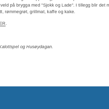
veld på brygga med "Sjokk og Lade". I tillegg blir de
tt, rømmegrøt, grillmat, kaffe og kake.
ER
.
, Kalottspel og Husøydagan.