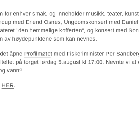
m for enhver smak, og inneholder musikk, teater, kuns
. Standup med Erlend Osnes, Ungdomskonsert med Dani
ateret "den hemmelige kofferten", og konsert med Sondr
en av høydepunktene som kan nevnes.
 det åpne
Profilmøte
t med Fiskeriminister Per Sandber
lteltet på torget lørdag 5.august kl 17:00. Nevnte vi at 
 og vann?
u
HER
.