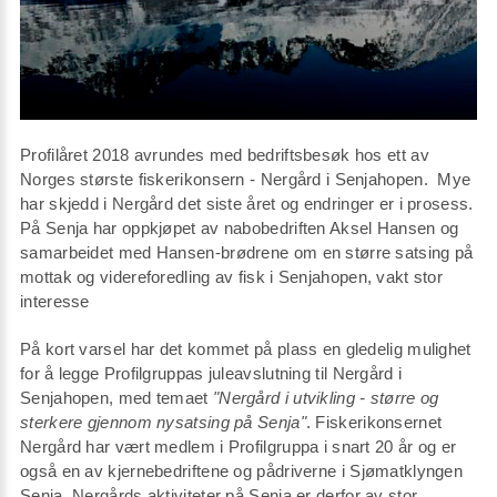
Profilåret 2018 avrundes med bedriftsbesøk hos ett av
Norges største fiskerikonsern - Nergård i Senjahopen. Mye
har skjedd i Nergård det siste året og endringer er i prosess.
På Senja har oppkjøpet av nabobedriften Aksel Hansen og
samarbeidet med Hansen-brødrene om en større satsing på
mottak og videreforedling av fisk i Senjahopen, vakt stor
interesse
På kort varsel har det kommet på plass en gledelig mulighet
for å legge Profilgruppas juleavslutning til Nergård i
Senjahopen, med temaet
"Nergård i utvikling - større og
sterkere gjennom nysatsing på Senja"
. Fiskerikonsernet
Nergård har vært medlem i Profilgruppa i snart 20 år og er
også en av kjernebedriftene og pådriverne i Sjømatklyngen
Senja. Nergårds aktiviteter på Senja er derfor av stor