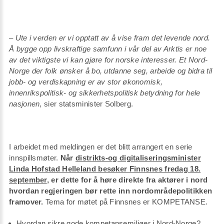
–
Ute i verden er vi opptatt av å vise fram det levende nord.
Å bygge opp livskraftige samfunn i vår del av Arktis er noe
av det viktigste vi kan gjøre for norske interesser. Et Nord-
Norge der folk ønsker å bo, utdanne seg, arbeide og bidra til
jobb- og verdiskapning er av stor økonomisk,
innenrikspolitisk- og sikkerhetspolitisk betydning for hele
nasjonen
, sier statsminister Solberg.
I arbeidet med meldingen er det blitt arrangert en serie
innspillsmøter.
Når
distrikts-og digitaliseringsminister
Linda Hofstad Helleland besøker Finnsnes fredag 18.
september
, er dette for å høre direkte fra aktører i nord
hvordan regjeringen bør rette inn nordområdepolitikken
framover.
Tema for møtet på Finnsnes er KOMPETANSE.
Hvordan sikre gode kompetansemiljøer i Nord-Norge?