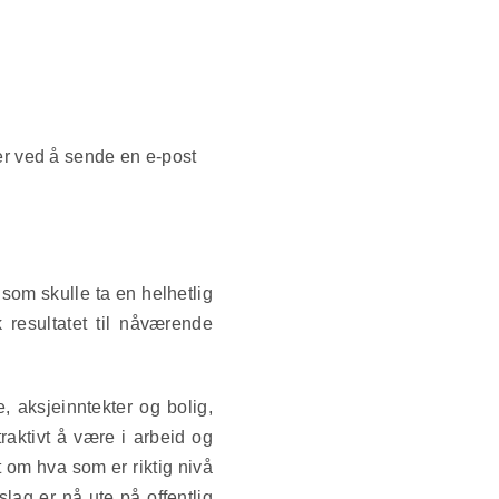
er ved å sende en e-post
som skulle ta en helhetlig
resultatet til nåværende
, aksjeinntekter og bolig,
raktivt å være i arbeid og
t om hva som er riktig nivå
lag er nå ute på offentlig