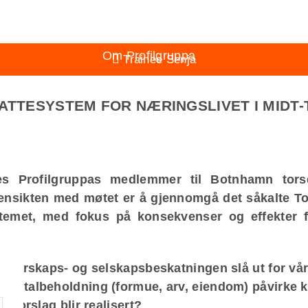
Aktuelt
Om Profilgruppa
Trainee Senja
Medlemsbedrifter
ATTESYSTEM FOR NÆRINGSLIVET I MIDT
Dokumenter
Kontakt
res Profilgruppas medlemmer til Botnhamn tors
ensikten med møtet er å gjennomgå det såkalte Tor
stemet, med fokus på konsekvenser og effekter f
i eierskaps- og selskapsbeskatningen slå ut for vår
kapitalbeholdning (formue, arv, eiendom) påvirke k
s forslag blir realisert?