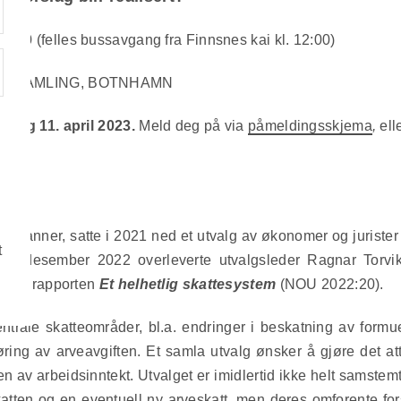
30 (felles bussavgang fra Finnsnes kai kl. 12:00)
DESAMLING, BOTNHAMN
rsdag 11. april 2023.
Meld deg på via
påmeldingsskjema
,
ell
TET
e Sanner, satte i 2021 ned et utvalg av økonomer og jurister 
t
 I desember 2022 overleverte utvalgsleder Ragnar Torvik 
rm av rapporten
Et
helhetlig skattesystem
(NOU 2022:20).
entrale skatteområder, bl.a. endringer i beskatning av formue
øring av arveavgiften. Et samla utvalg ønsker å gjøre det att
en av arbeidsinntekt. Utvalget er imidlertid ikke helt samstem
atten og en eventuell ny arveskatt, men deres omforente fors