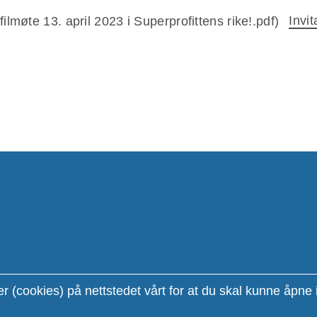
Invit
Elin Byberg
 FINNSNES
Sekretariatsleder
300
977 85 414
adm@profilgruppa.no
r (cookies) på nettstedet vårt for at du skal kunne åpne 