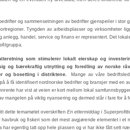
drifter og sammensetningen av bedrifter gjenspeiler i stor g
ortregioner. Tyngden av arbeidsplasser og virksomheter lig
og anlegg,
handel, service og finans er representert. Det loka
ofilgruppa.
atteretning som stimulerer lokalt eierskap og invester
ig og bærekraftig utnytting og foredling av norske råv
r og bosetting i distriktene.
Mange av våre bedriftslede
 på å få identifisert nordnorske bedrifter og bransjer med en 
nnrente har vist at veien er kort mellom lokal samfunnsbygger
v mangelen på viktig nyansering og dermed står i fare for å fe
itt dette temamøtet overskriften
En ettermiddag i Superprofitt
 havbruk og fiskeri som det mest avgjørende elementet i et ny
har egentlig tatt opp hele plassen og vi har ikke fått sett n