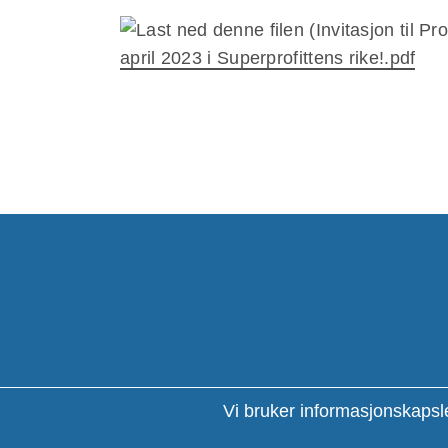
april 2023 i Superprofittens rike!.pdf
Kontoradresse:
Strandveien 16, 9300
Post - og fakturaadresse: Ringveien 49, 9
FINNSNES
Vi bruker informasjonskapsle