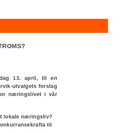
-TROMS?
dag 13. april, til
en
vik-utvalgets forslag
or næringslivet i vår
t lokale næringsliv?
onkurransekrafta til