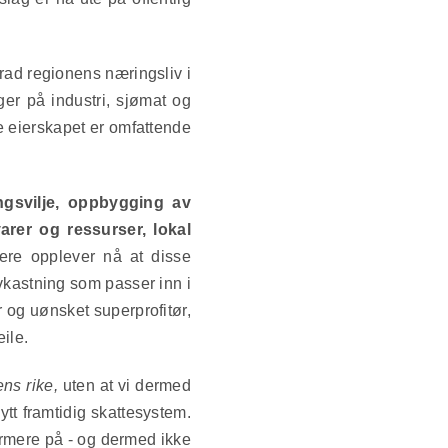
rad regionens næringsliv i
ger på industri, sjømat og
le eierskapet er omfattende
ingsvilje, oppbygging av
arer og ressurser, lokal
re opplever nå at disse
avkastning som passer inn i
 og uønsket superprofitør,
ile.
ens rike,
uten at vi dermed
tt framtidig skattesystem.
ærmere på - og dermed ikke