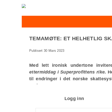
TEMAMØTE: ET HELHETLIG SK
Publisert 30 Mars 2023
Med lett ironisk undertone invite
ettermiddag i Superprofittens rike.
H
til endringer i det norske skattesy
region.
Hvordan vil de foreslåtte endringene 
Logg inn
Og hvordan vil den samla skatten på 
bedrifter i vår region, dersom utvalget