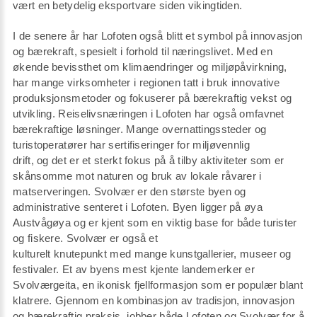
vært en betydelig eksportvare siden vikingtiden.
I de senere år har Lofoten også blitt et symbol på innovasjon
og bærekraft, spesielt i forhold til næringslivet. Med en
økende bevissthet om klimaendringer og miljøpåvirkning,
har mange virksomheter i regionen tatt i bruk innovative
produksjonsmetoder og fokuserer på bærekraftig vekst og
utvikling. Reiselivsnæringen i Lofoten har også omfavnet
bærekraftige løsninger. Mange overnattingssteder og
turistoperatører har sertifiseringer for miljøvennlig
drift, og det er et sterkt fokus på å tilby aktiviteter som er
skånsomme mot naturen og bruk av lokale råvarer i
matserveringen. Svolvær er den største byen og
administrative senteret i Lofoten. Byen ligger på øya
Austvågøya og er kjent som en viktig base for både turister
og fiskere. Svolvær er også et
kulturelt knutepunkt med mange kunstgallerier, museer og
festivaler. Et av byens mest kjente landemerker er
Svolværgeita, en ikonisk fjellformasjon som er populær blant
klatrere. Gjennom en kombinasjon av tradisjon, innovasjon
og bærekraftig praksis, jobber både Lofoten og Svolvær for å