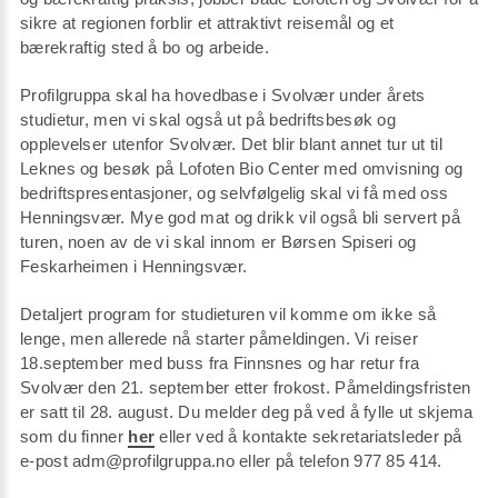
sikre at regionen forblir et attraktivt reisemål og et
bærekraftig sted å bo og arbeide.
Profilgruppa skal ha hovedbase i Svolvær under årets
studietur, men vi skal også ut på bedriftsbesøk og
opplevelser utenfor Svolvær. Det blir blant annet tur ut til
Leknes og besøk på Lofoten Bio Center med omvisning og
bedriftspresentasjoner, og selvfølgelig skal vi få med oss
Henningsvær. Mye god mat og drikk vil også bli servert på
turen, noen av de vi skal innom er Børsen Spiseri og
Feskarheimen i Henningsvær.
Detaljert program for studieturen vil komme om ikke så
lenge, men allerede nå starter påmeldingen. Vi reiser
18.september med buss fra Finnsnes og har retur fra
Svolvær den 21. september etter frokost. Påmeldingsfristen
er satt til 28. august. Du melder deg på ved å fylle ut skjema
som du finner
her
eller ved å kontakte sekretariatsleder på
e-post adm@profilgruppa.no eller på telefon 977 85 414.