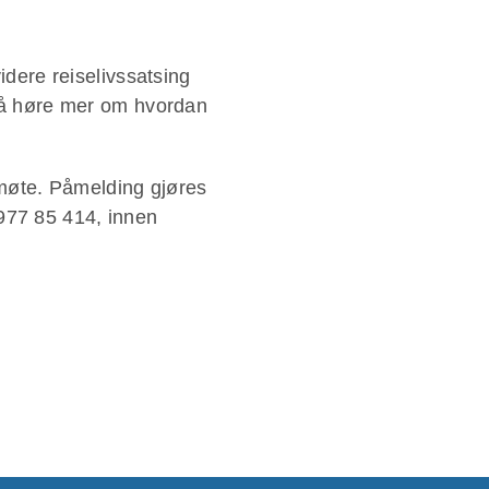
idere reiselivssatsing
l å høre mer om hvordan
møte. Påmelding gjøres
 977 85 414, innen