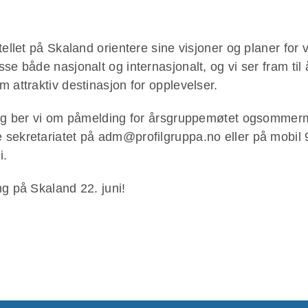
ellet på Skaland orientere sine visjoner og planer for v
sse både nasjonalt og internasjonalt, og vi ser fram ti
 attraktiv destinasjon for opplevelser.
ling ber vi om påmelding for årsgruppemøtet ogsommer
te sekretariatet på adm@profilgruppa.no eller på mobil
i.
ng på Skaland 22. juni!