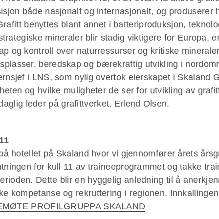
isjon både nasjonalt og internasjonalt, og produserer h
 Grafitt benyttes blant annet i batteriproduksjon, teknol
 strategiske mineraler blir stadig viktigere for Europa,
 og kontroll over naturressurser og kritiske mineraler h
splasser, beredskap og bærekraftig utvikling i nordo
rnsjef i LNS, som nylig overtok eierskapet i Skaland G
heten og hvilke muligheter de ser for utvikling av grafi
v daglig leder på grafittverket, Erlend Olsen.
11
 på hotellet på Skaland hvor vi gjennomfører årets års
utningen for kull 11 av traineeprogrammet og takke tra
rioden. Dette blir en hyggelig anledning til å anerkje
ke kompetanse og rekruttering i regionen. Innkallingen
MØTE PROFILGRUPPA SKALAND