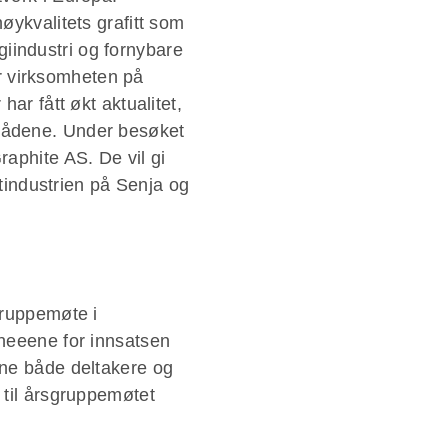
øykvalitets grafitt som
ogiindustri og fornybare
 er virksomheten på
ar fått økt aktualitet,
mrådene. Under besøket
raphite AS. De vil gi
ttindustrien på Senja og
gruppemøte i
ineeene for innsatsen
nne både deltakere og
 til årsgruppemøtet