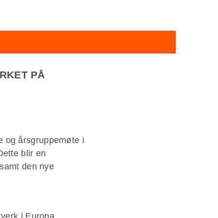
ERKET PÅ
e og årsgruppemøte i
ette blir en
, samt den nye
tverk i Europa.