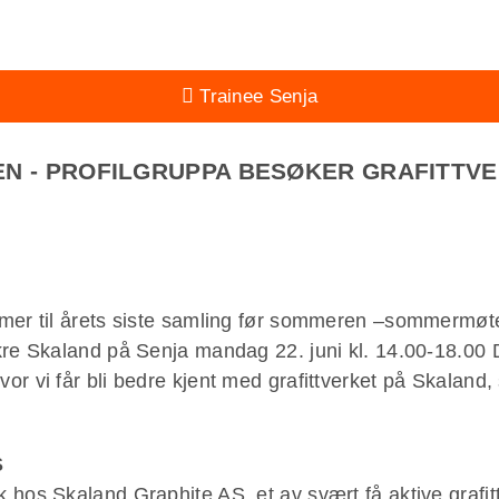
Trainee Senja
N - PROFILGRUPPA BESØKER GRAFITTV
mmer til årets siste samling før sommeren –sommermøt
kre Skaland på Senja mandag 22. juni kl. 14.00-18.00 D
or vi får bli bedre kjent med grafittverket på Skaland
S
 hos Skaland Graphite AS, et av svært få aktive grafit