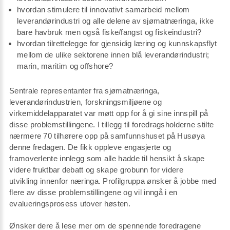
hvordan stimulere til innovativt samarbeid mellom
leverandørindustri og alle delene av sjømatnæringa, ikke
bare havbruk men også fiske/fangst og fiskeindustri?
hvordan tilrettelegge for gjensidig læring og kunnskapsflyt
mellom de ulike sektorene innen blå leverandørindustri;
marin, maritim og offshore?
Sentrale representanter fra sjømatnæringa,
leverandørindustrien, forskningsmiljøene og
virkemiddelapparatet var møtt opp for å gi sine innspill på
disse problemstillingene. I tillegg til foredragsholderne stilte
nærmere 70 tilhørere opp på samfunnshuset på Husøya
denne fredagen. De fikk oppleve engasjerte og
framoverlente innlegg som alle hadde til hensikt å skape
videre fruktbar debatt og skape grobunn for videre
utvikling innenfor næringa. Profilgruppa ønsker å jobbe med
flere av disse problemstillingene og vil inngå i en
evalueringsprosess utover høsten.
Ønsker dere å lese mer om de spennende foredragene